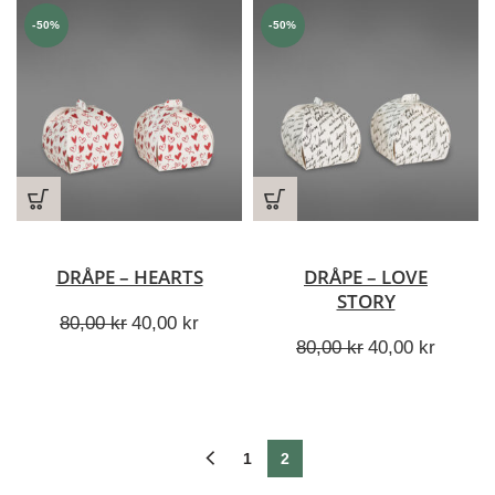
-50%
-50%
DRÅPE – HEARTS
DRÅPE – LOVE
STORY
Opprinnelig
Nåværende
80,00
kr
40,00
kr
pris
pris
Opprinnelig
Nåvær
80,00
kr
40,00
kr
var:
er:
pris
pris
80,00 kr.
40,00 kr.
var:
er:
80,00 kr.
40,00 k
1
2