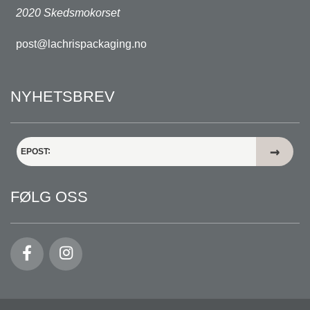
2020 Skedsmokorset
post@lachrispackaging.no
NYHETSBREV
EPOST
FØLG OSS