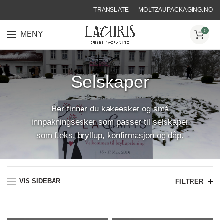
TRANSLATE
MOLTZAUPACKAGING.NO
0
MENY
HJEM
❯
MERKEDAGER & HØYTIDER
❯
SELSKAPER
❯
SIDE 2
Selskaper
Her finner du kakeesker og små
innpakningsesker som passer til selskaper
som f.eks. bryllup, konfirmasjon og dåp.
VIS SIDEBAR
FILTRER