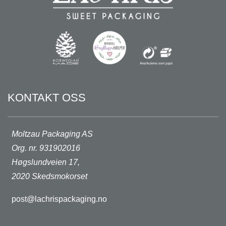
KONTAKT OSS
Moltzau Packaging AS
Org. nr. 931902016
Høgslundveien 17,
2020 Skedsmokorset
post@lachrispackaging.no