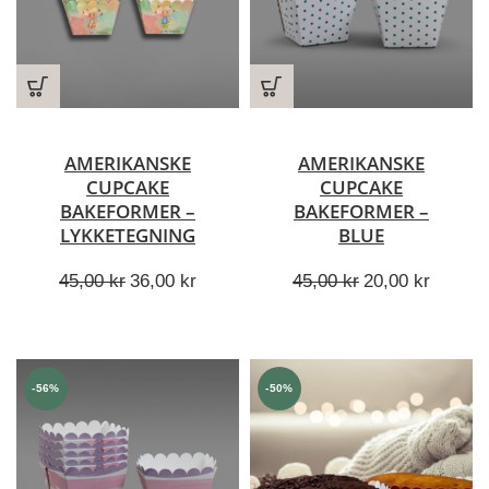
AMERIKANSKE
AMERIKANSKE
CUPCAKE
CUPCAKE
BAKEFORMER –
BAKEFORMER –
LYKKETEGNING
BLUE
Opprinnelig
Nåværende
Opprinnelig
Nåvær
45,00
kr
36,00
kr
45,00
kr
20,00
kr
pris
pris
pris
pris
var:
er:
var:
er:
45,00 kr.
36,00 kr.
45,00 kr.
20,00 k
-56%
-50%