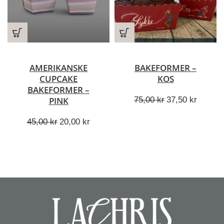
AMERIKANSKE
BAKEFORMER –
CUPCAKE
KOS
BAKEFORMER –
Opprinnelig
Nåvær
75,00
kr
37,50
kr
PINK
pris
pris
Opprinnelig
Nåværende
var:
er:
45,00
kr
20,00
kr
pris
pris
75,00 kr.
37,50 k
var:
er:
45,00 kr.
20,00 kr.