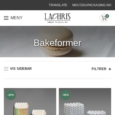
TRANSLATE
MOLTZAUPACKAGING.NO
0
MENY
HJEM
❯
EMBALLASJE FOR KONDITORER OG BAKERE
❯
BAKEFORMER
Bakeformer
VIS SIDEBAR
FILTRER
-20%
-56%