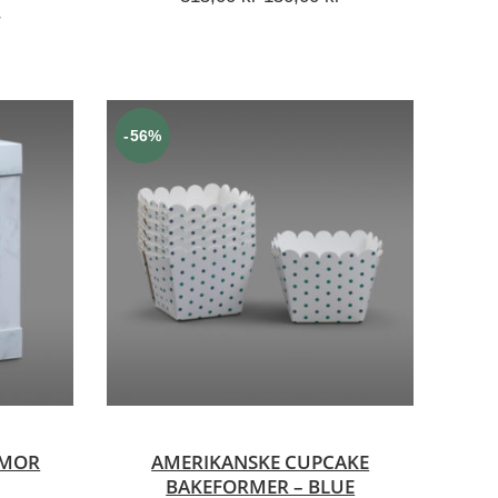
ig
Nåværende
pris
pris
r
pris
var:
er:
er:
315,00 kr.
150,00 kr.
.
125,00 kr.
-56%
V
LEGG I HANDLEKURV
RMOR
AMERIKANSKE CUPCAKE
BAKEFORMER – BLUE