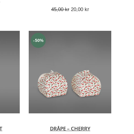
ig
Nåværende
r
pris
Opprinnelig
Nåværende
45,00
kr
20,00
kr
er:
pris
pris
.
252,00 kr.
var:
er:
45,00 kr.
20,00 kr.
-50%
V
LEGG I HANDLEKURV
T
DRÅPE – CHERRY