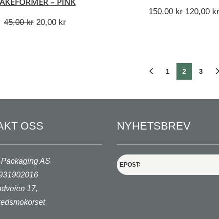
AKEFORMER – PINK
Opprinnel
150,00
kr
120,00
k
Opprinnelig
Nåværende
pris
45,00
kr
20,00
kr
pris
pris
var:
var:
er:
150,00 kr
45,00 kr.
20,00 kr.
1
2
3
AKT OSS
NYHETSBREV
 Packaging AS
EPOST
. 931902016
dveien 17,
edsmokorset