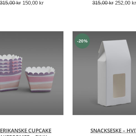
Opprinnelig
Nåværende
Opprinnel
315,00
kr
150,00
kr
315,00
kr
252,00
k
pris
pris
pris
var:
er:
var:
315,00 kr.
150,00 kr.
315,00 kr
-20%
LEGG I HANDLEKURV
LEGG I HANDLEKUR
ERIKANSKE CUPCAKE
SNACKSESKE – HVI