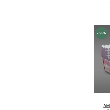
-56%
AM