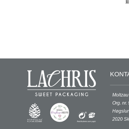
B
KONT
Moltzau
Org. nr
Høgslun
2020 Sk