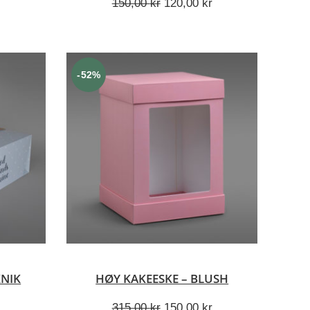
lig
Nåværende
Opprinnelig
Nåværende
150,00
kr
120,00
kr
pris
pris
pris
er:
var:
er:
r.
70,00 kr.
150,00 kr.
120,00 kr.
-52%
V
LEGG I HANDLEKURV
KNIK
HØY KAKEESKE – BLUSH
Opprinnelig
Nåværende
315,00
kr
150,00
kr