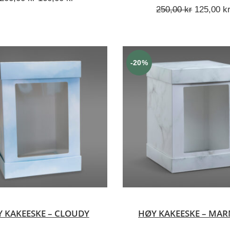
pris
pris
Opprinnel
250,00
kr
125,00
k
var:
er:
pris
200,00 kr.
160,00 kr.
var:
250,00 kr
-20%
LEGG I HANDLEKURV
LEGG I HANDLEKUR
 KAKEESKE – CLOUDY
HØY KAKEESKE – MA