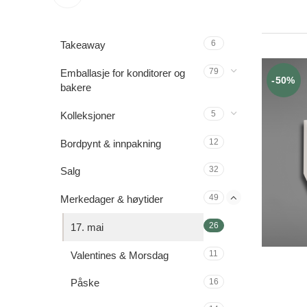
6
Takeaway
79
Emballasje for konditorer og
-50%
bakere
5
Kolleksjoner
12
Bordpynt & innpakning
32
Salg
49
Merkedager & høytider
26
17. mai
11
Valentines & Morsdag
16
Påske