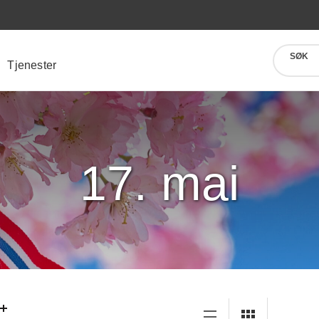
SØK
Tjenester
17. mai