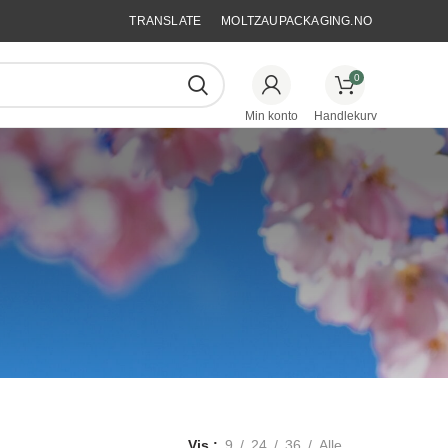
TRANSLATE
MOLTZAUPACKAGING.NO
0
Vis
9
24
36
Alle