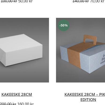
Opprinnelig
Nåværende
Opprinne
100,00
kr
50,00
kr
140,00
kr
70,00
kr
pris
pris
pris
var:
er:
var:
100,00 kr.
50,00 kr.
140,00 k
-50%
VELG ALTERNATIV
LEGG I HANDLEKUR
KAKEESKE 28CM
KAKEESKE 28CM – PI
EDITION
Opprinnelig
Nåværende
200,00
kr
160,00
kr