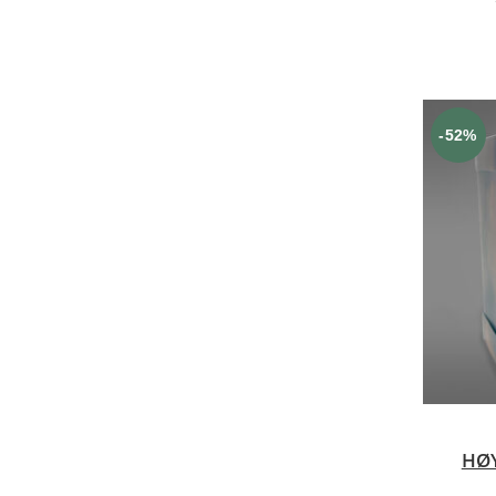
-52%
HØY