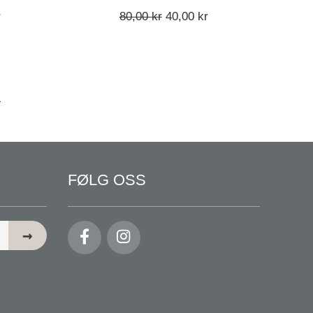
ig
Nåværende
Opprinnelig
Nåværende
r
80,00
kr
40,00
kr
pris
pris
pris
er:
var:
er:
.
120,00 kr.
80,00 kr.
40,00 kr.
FØLG OSS