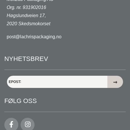
Org. nr. 931902016
Høgslundveien 17,
2020 Skedsmokorset
post@lachrispackaging.no
NYHETSBREV
EPOST
FØLG OSS