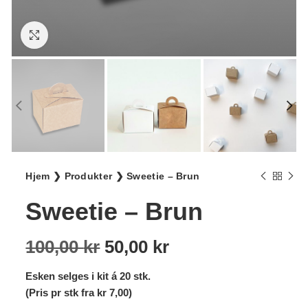
Klikk for større bilde
Hjem
❯
Produkter
❯
Sweetie – Brun
Sweetie – Brun
Opprinnelig
Nåværende
100,00
kr
50,00
kr
pris
pris
Esken selges i kit á 20 stk.
var:
er:
(Pris pr stk fra kr 7,00)