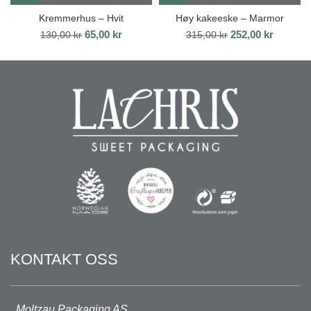
Kremmerhus – Hvit
Høy kakeeske – Marmor
Opprinnelig
Nåværende
Opprinnelig
Nåvære
65,00
kr
252,00
kr
130,00
kr
315,00
kr
pris
pris
pris
pris
var:
er:
var:
er:
130,00 kr.
65,00 kr.
315,00 kr.
252,00 k
KONTAKT OSS
Moltzau Packaging AS