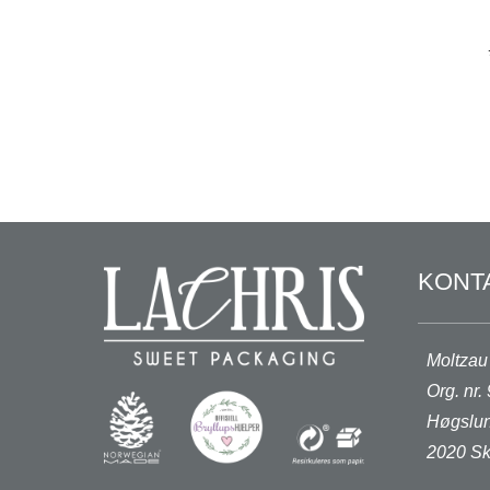
KONT
Moltzau
Org. nr
Høgslun
2020 Sk