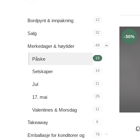
12
Bordpynt & innpakning
32
Salg
-50%
49
Merkedager & høytider
16
Påske
14
Selskaper
11
Jul
26
17. mai
11
Valentines & Morsdag
6
Takeaway
C
79
Emballasje for konditorer og