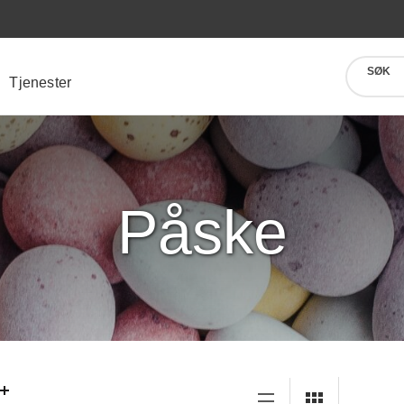
SØK
Tjenester
Påske