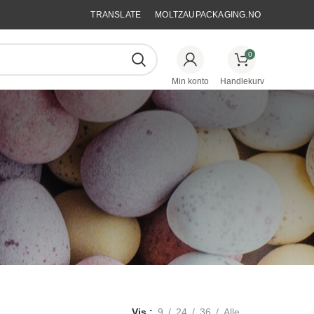
TRANSLATE
MOLTZAUPACKAGING.NO
0
Vis
9
24
36
Alle