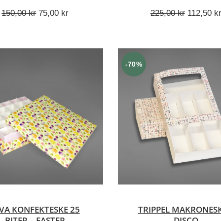
Opprinnelig
Nåværende
Opprinne
150,00
kr
75,00
kr
225,00
kr
112,50
k
pris
pris
pris
var:
er:
var:
150,00 kr.
75,00 kr.
225,00 kr
-70%
VELG ALTERNATIV
VELG ALTERNATIV
VA KONFEKTESKE 25
TRIPPEL MAKRONESK
BITER – EASTER
DISCO