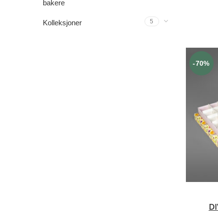
bakere
5
Kolleksjoner
-70%
DI