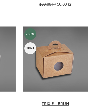
Opprinnelig
Nåværende
100,00
kr
50,00
kr
pris
pris
var:
er:
100,00 kr.
50,00 kr.
-50%
TOMT
V
LES MER
TRIXIE – BRUN