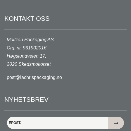
KONTAKT OSS
Moltzau Packaging AS
Org. nr. 931902016
Høgslundveien 17,
2020 Skedsmokorset
post@lachrispackaging.no
NYHETSBREV
EPOST