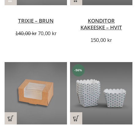
TRIXIE – BRUN
KONDITOR
KAKEESKE – HVIT
Opprinnelig
Nåværende
140,00
kr
70,00
kr
pris
pris
150,00
kr
var:
er:
140,00 kr.
70,00 kr.
-56%