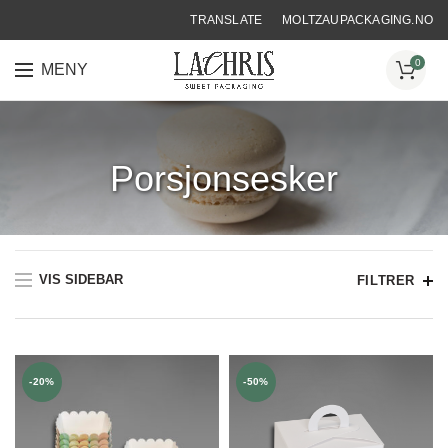
TRANSLATE
MOLTZAUPACKAGING.NO
0
MENY
HJEM
❯
EMBALLASJE FOR KONDITORER OG BAKERE
❯
PORSJONSESKER
Porsjonsesker
VIS SIDEBAR
FILTRER
-20%
-50%