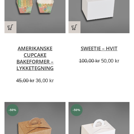
AMERIKANSKE
SWEETIE – HVIT
CUPCAKE
Opprinnelig
Nåvær
100,00
kr
50,00
kr
BAKEFORMER –
pris
pris
LYKKETEGNING
var:
er:
Opprinnelig
Nåværende
100,00 kr.
50,00 
45,00
kr
36,00
kr
pris
pris
var:
er:
45,00 kr.
36,00 kr.
-50%
-50%