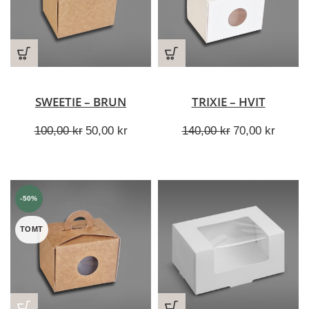
SWEETIE – BRUN
TRIXIE – HVIT
Opprinnelig
Nåværende
Opprinnelig
Nåvær
100,00
kr
50,00
kr
140,00
kr
70,00
kr
pris
pris
pris
pris
var:
er:
var:
er:
100,00 kr.
50,00 kr.
140,00 kr.
70,00 
-50%
TOMT