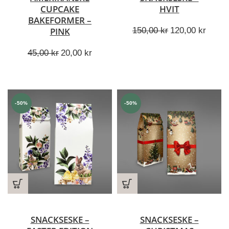
CUPCAKE
HVIT
BAKEFORMER –
Opprinnelig
Nåvæ
150,00
kr
120,00
kr
PINK
pris
pris
Opprinnelig
Nåværende
var:
er:
45,00
kr
20,00
kr
pris
pris
150,00 kr.
120,00
var:
er:
45,00 kr.
20,00 kr.
-50%
-50%
SNACKSESKE –
SNACKSESKE –