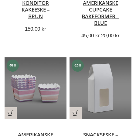
KONDITOR
AMERIKANSKE
KAKEESKE –
CUPCAKE
BRUN
BAKEFORMER –
BLUE
150,00
kr
Opprinnelig
Nåvær
45,00
kr
20,00
kr
pris
pris
var:
er:
45,00 kr.
20,00 k
-56%
-20%
AMERIKANSKE
SNACKSESKE –