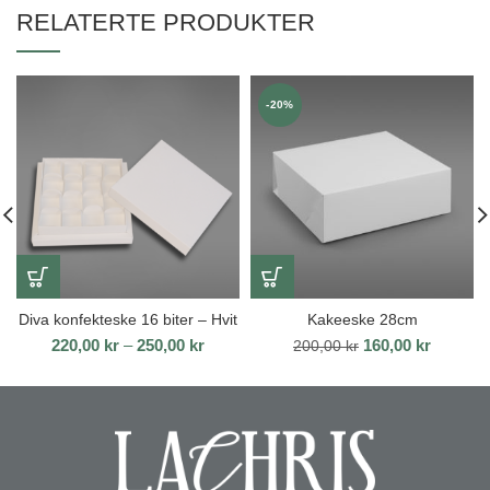
RELATERTE PRODUKTER
-20%
Diva konfekteske 16 biter – Hvit
Kakeeske 28cm
Prisområde:
Opprinnelig
Nåvære
220,00
kr
–
250,00
kr
160,00
kr
200,00
kr
220,00 kr
pris
pris
til
var:
er:
250,00 kr
200,00 kr.
160,00 k