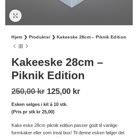
Klikk for større bilde
Hjem
❯
Produkter
❯
Kakeeske 28cm – Piknik Edition
Kakeeske 28cm –
Piknik Edition
Opprinnelig
Nåværende
250,00
kr
125,00
kr
pris
pris
Esken selges i kit á 10 stk.
var:
er:
(Pris pr stk kr 25,00)
250,00 kr.
125,00 kr.
Kake eske 28cm piknik edition passer godt til vanlige
formkaker eller som treat box! Til denne esken følger det