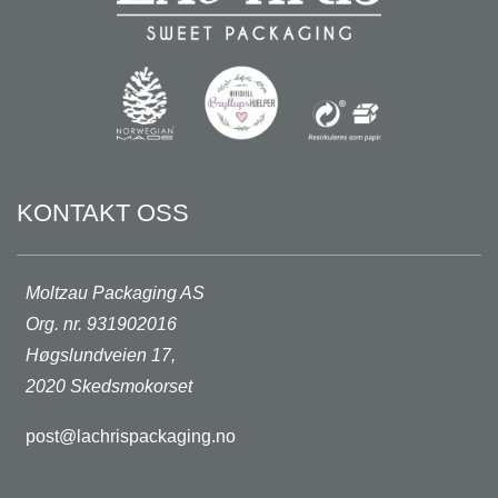
KONTAKT OSS
Moltzau Packaging AS
Org. nr. 931902016
Høgslundveien 17,
2020 Skedsmokorset
post@lachrispackaging.no