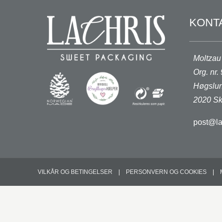
KONT
Moltzau
Org. nr
Høgslun
2020 Sk
post@la
VILKÅR OG BETINGELSER
PERSONVERN OG COOKIES