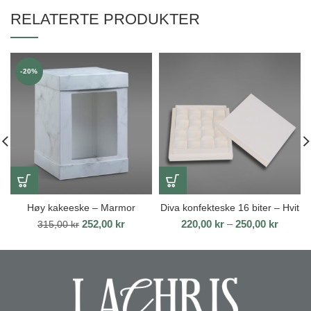
RELATERTE PRODUKTER
-20%
Høy kakeeske – Marmor
Diva konfekteske 16 biter – Hvit
Opprinnelig
Nåværende
Prisom
252,00
kr
220,00
kr
–
250,00
kr
315,00
kr
pris
pris
220,00 
var:
er:
til
315,00 kr.
252,00 kr.
250,00 