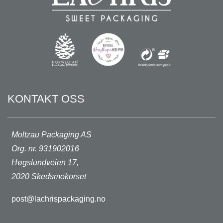
KONTAKT OSS
Moltzau Packaging AS
Org. nr. 931902016
Høgslundveien 17,
2020 Skedsmokorset
post@lachrispackaging.no