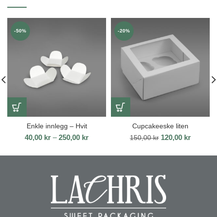
-50%
-20%
Enkle innlegg – Hvit
Cupcakeeske liten
Prisområde:
Opprinnelig
Nåvære
40,00
kr
–
250,00
kr
120,00
kr
150,00
kr
40,00 kr
pris
pris
til
var:
er:
250,00 kr
150,00 kr.
120,00 k