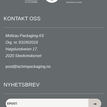
KONTAKT OSS
Moltzau Packaging AS
Org. nr. 931902016
Høgslundveien 17,
2020 Skedsmokorset
post@lachrispackaging.no
NYHETSBREV
EPOST