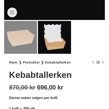
Klikk for større bilde
Hjem
❯
Produkter
❯
Kebabtallerken
Kebabtallerken
Opprinnelig
Nåværende
870,00
kr
696,00
kr
pris
pris
Denne esken selges per kolli.
var:
er:
1 kolli = 200 stk