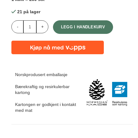
870,00 kr.
696,00 kr.
21 på lager
Antall
LEGG I HANDLEKURV
Norskprodusert emballasje
Bærekraftig og resirkulerbar
kartong
Kartongen er godkjent i kontakt
med mat