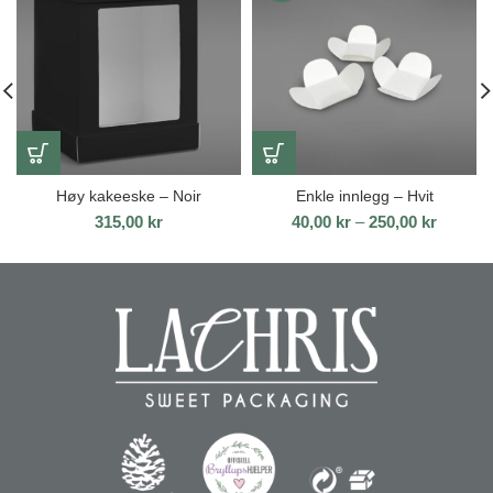
Høy kakeeske – Noir
Enkle innlegg – Hvit
Prisomr
315,00
kr
40,00
kr
–
250,00
kr
40,00 k
til
250,00 